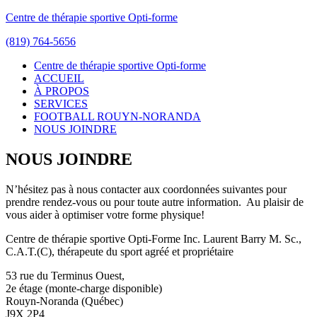
Centre de thérapie sportive Opti-forme
(819) 764-5656
Centre de thérapie sportive Opti-forme
ACCUEIL
À PROPOS
SERVICES
FOOTBALL ROUYN-NORANDA
NOUS JOINDRE
NOUS JOINDRE
N’hésitez pas à nous contacter aux coordonnées suivantes pour
prendre rendez-vous ou pour toute autre information. Au plaisir de
vous aider à optimiser votre forme physique!
Centre de thérapie sportive Opti-Forme Inc. Laurent Barry M. Sc.,
C.A.T.(C), thérapeute du sport agréé et propriétaire
53 rue du Terminus Ouest,
2e étage (monte-charge disponible)
Rouyn-Noranda (Québec)
J9X 2P4